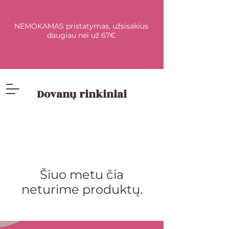
NEMOKAMAS pristatymas, užsisakius
daugiau nei už 67€
Dovanų rinkiniai
Šiuo metu čia
neturime produktų.