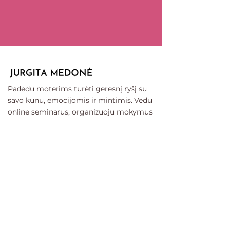
Padedu moterims turėti geresnį ryšį su
savo kūnu, emocijomis ir mintimis. Vedu
online seminarus, organizuoju mokymus
Balyje, v
edu online ir gyvai lyderystės;
sąmoningo kvėpavimo instruktorių
mokymus, konsultacijas, moterų ratus
Lietuvoje, privačius ritualus.
Kontaktai
+370 (662) 15140
info@jurgitamedone.lt