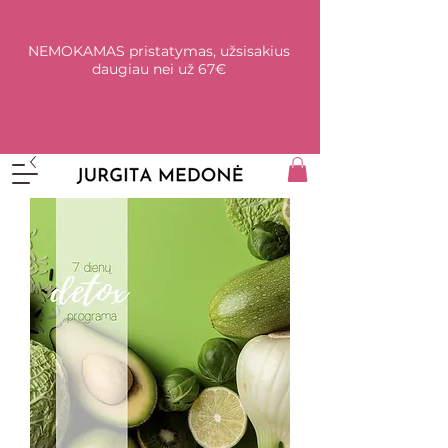
NEMOKAMAS pristatymas, užsisakius
daugiau nei už 67€