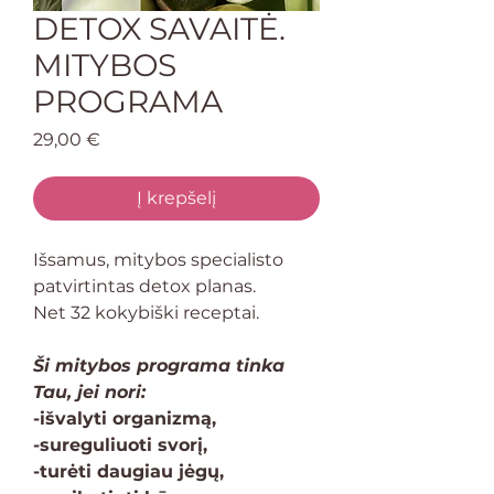
DETOX SAVAITĖ.
MITYBOS
PROGRAMA
Price
29,00 €
Į krepšelį
Išsamus, mitybos specialisto
patvirtintas detox planas.
Net 32 kokybiški receptai.
Ši mitybos programa tinka
Tau, jei nori:
-išvalyti organizmą,
-sureguliuoti svorį,
-turėti daugiau jėgų,