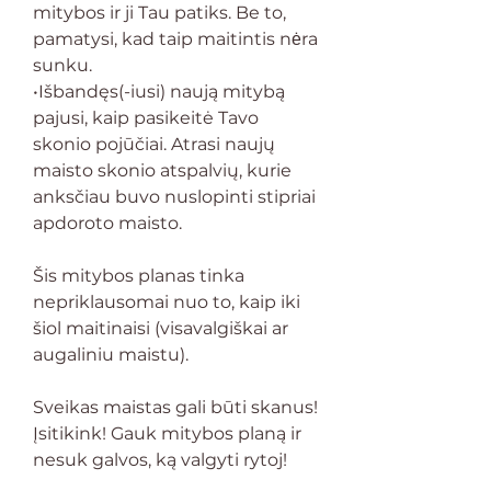
mitybos ir ji Tau patiks. Be to,
pamatysi, kad taip maitintis nėra
sunku.
•Išbandęs(-iusi) naują mitybą
pajusi, kaip pasikeitė Tavo
skonio pojūčiai. Atrasi naujų
maisto skonio atspalvių, kurie
anksčiau buvo nuslopinti stipriai
apdoroto maisto.
Šis mitybos planas tinka
nepriklausomai nuo to, kaip iki
šiol maitinaisi (visavalgiškai ar
augaliniu maistu).
Sveikas maistas gali būti skanus!
Įsitikink! Gauk mitybos planą ir
nesuk galvos, ką valgyti rytoj!