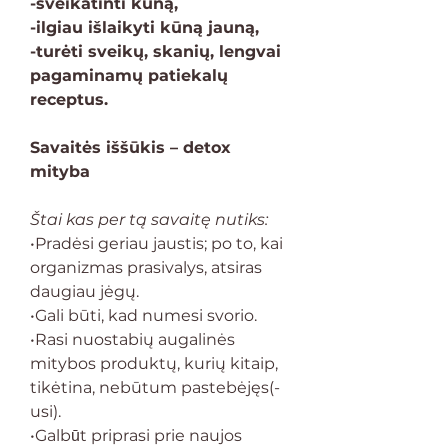
-sveikatinti kūną,
-ilgiau išlaikyti kūną jauną,
-turėti sveikų, skanių, lengvai
pagaminamų patiekalų
receptus.
Savaitės iššūkis – detox
mityba
Štai kas per tą savaitę nutiks:
•Pradėsi geriau jaustis; po to, kai
organizmas prasivalys, atsiras
daugiau jėgų.
•Gali būti, kad numesi svorio.
•Rasi nuostabių augalinės
mitybos produktų, kurių kitaip,
tikėtina, nebūtum pastebėjęs(-
usi).
•Galbūt priprasi prie naujos