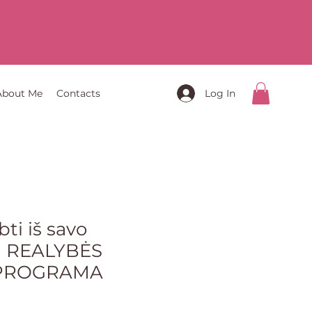
About Me
Contacts
Log In
bti iš savo
 REALYBĖS
PROGRAMA