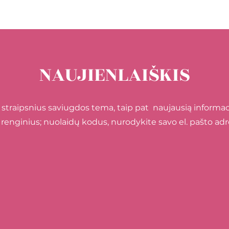
NAUJIENLAIŠKIS
 straipsnius saviugdos tema, taip pat naujausią infor
 renginius; nuolaidų kodus, nurodykite savo el. pašto adr