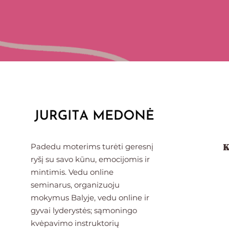
K
Padedu moterims turėti geresnį
ryšį su savo kūnu, emocijomis ir
mintimis. Vedu online
seminarus, organizuoju
mokymus Balyje, v
edu online ir
gyvai lyderystės; sąmoningo
kvėpavimo instruktorių