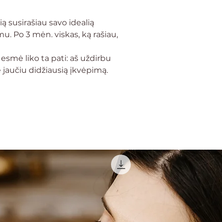
norus.
ą susirašiau savo idealią
Šio seminaro esmini
u. Po 3 mėn. viskas, ką rašiau,
savo laisvalaikio?“
Seminaras po apmok
o esmė liko ta pati: aš uždirbu
savaites (tiek laiko 
 jaučiu didžiausią įkvėpimą.
Seminaro kaina - 2
Po apmokėjimo Ta
gausi informaciją
Jeigu netrukus po
prašom pasitikrin
Turint papildomų k
mokymus,
susisie
juos atsakysiu!