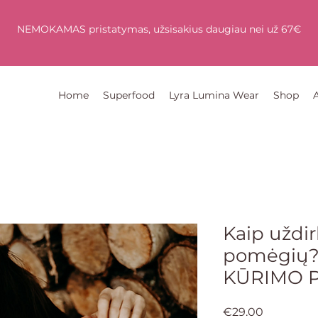
NEMOKAMAS pristatymas, užsisakius daugiau nei už 67€
Home
Superfood
Lyra Lumina Wear
Shop
Kaip uždir
pomėgių?
KŪRIMO 
Price
€29.00