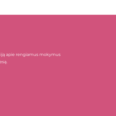
maciją apie rengiamus mokymus
esą.