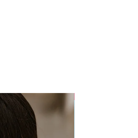
s klausimas: „Kaip uždirbti iš
ėjimo Tavo prieigoje išliks 2
turėsi jį peržiūrėti).
9 Eur.
vo nurodytu el. paštu IŠKART
 su nuoroda į mokymų grupę.
 apmokėjimo nerandi laiško,
ti
reklamų
ir
spam
skiltis.
lausimų apie
Jachtoje!
kite su manimi
ir su malonumu į