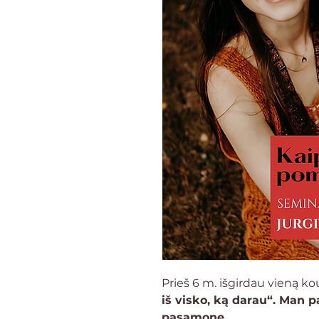
Prieš 6 m. išgirdau vieną k
iš visko, ką darau“. Man pa
pasąmonę.