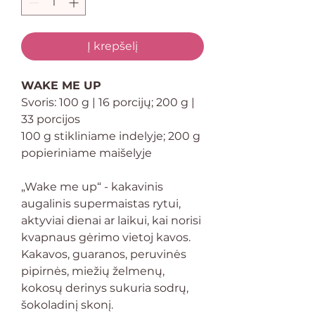
Į krepšelį
WAKE ME UP
Svoris: 100 g | 16 porcijų; 200 g |
33 porcijos
100 g stikliniame indelyje; 200 g
popieriniame maišelyje
„Wake me up“ - kakavinis
augalinis supermaistas rytui,
aktyviai dienai ar laikui, kai norisi
kvapnaus gėrimo vietoj kavos.
Kakavos, guaranos, peruvinės
pipirnės, miežių želmenų,
kokosų derinys sukuria sodrų,
šokoladinį skonį.