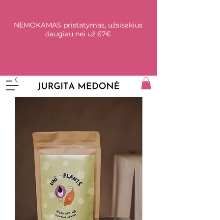
NEMOKAMAS pristatymas, užsisakius
daugiau nei už 67€