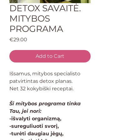
DETOX SAVAITĖ.
MITYBOS
PROGRAMA
Price
€29.00
Add to Cart
Išsamus, mitybos specialisto
patvirtintas detox planas.
Net 32 kokybiški receptai.
Ši mitybos programa tinka
Tau, jei nori:
-išvalyti organizmą,
-sureguliuoti svorį,
-turėti daugiau jėgų,