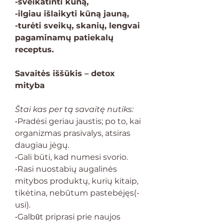
-sveikatinti kūną,
-ilgiau išlaikyti kūną jauną,
-turėti sveikų, skanių, lengvai
pagaminamų patiekalų
receptus.
Savaitės iššūkis – detox
mityba
Štai kas per tą savaitę nutiks:
•Pradėsi geriau jaustis; po to, kai
organizmas prasivalys, atsiras
daugiau jėgų.
•Gali būti, kad numesi svorio.
•Rasi nuostabių augalinės
mitybos produktų, kurių kitaip,
tikėtina, nebūtum pastebėjęs(-
usi).
•Galbūt priprasi prie naujos