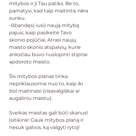
mitybos ir ji Tau patiks. Be to,
pamatysi, kad taip maitintis nėra
sunku.
•Išbandęs(-iusi) naują mitybą
pajusi, kaip pasikeitė Tavo
skonio pojūčiai. Atrasi naujų
maisto skonio atspalvių, kurie
anksčiau buvo nuslopinti stipriai
apdoroto maisto.
Šis mitybos planas tinka
nepriklausomai nuo to, kaip iki
šiol maitinaisi (visavalgiškai ar
augaliniu maistu).
Sveikas maistas gali būti skanus!
Įsitikink! Gauk mitybos planą ir
nesuk galvos, ką valgyti rytoj!