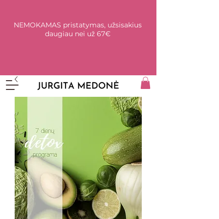
NEMOKAMAS pristatymas, užsisakius
daugiau nei už 67€