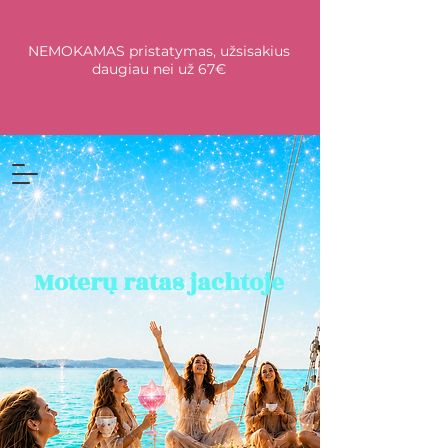
NEMOKAMAS pristatymas, užsisakius
daugiau nei už 67€
Moterų ratas jachtoje