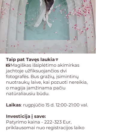
Taip pat Tavęs laukia
🔽
📸Magiškas išsiplėtimo akimirkas
jachtoje užfiksuojančios dvi
fotografės. Bus gražių, įsimintinų
nuotraukų laive, kai pozuoti nereikia,
o magija įamžinama pačiu
natūraliausiu būdu.
Laikas
: rugpjūčio 15 d. 12:00-21:00 val.
Investicija į save:
Patyrimo kaina - 222-323 Eur,
priklausomai nuo registracijos laiko