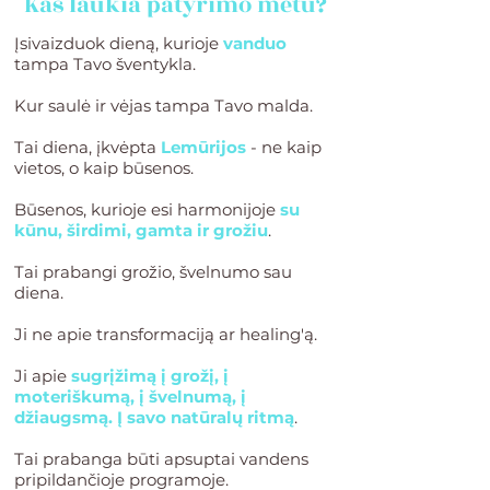
Kas laukia patyrimo metu?
​​​​​​​Įsivaizduok dieną, kurioje
vanduo
tampa Tavo šventykla.
Kur saulė ir vėjas tampa Tavo malda.
Tai diena, įkvėpta
Lemūrijos
- ne kaip
vietos, o kaip būsenos.
Būsenos, kurioje esi harmonijoje
su
kūnu, širdimi, gamta ir grožiu
.
Tai prabangi grožio, švelnumo sau
diena.
Ji ne apie transformaciją ar healing'ą.
Ji apie
sugrįžimą į grožį, į
moteriškumą, į švelnumą, į
džiaugsmą. Į savo natūralų ritmą
.
Tai prabanga būti apsuptai vandens
pripildančioje programoje.