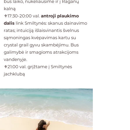
bus laiko, nukeliausime ir į Raganų
kalną
⚜️17:30-20:00 val.
antroji plaukimo
dalis
link Smiltynės: skanus dainavimo
ratas; intuiciją išlaisvinantis švelnus
sąmoningas kvėpavimas kartu su
crystal grail gyvu skambėjimu. Bus
galimybė ir smagioms atrakcijoms
vandenyje.
⚜️21:00 val. grįžtame į Smiltynės
jachklubą