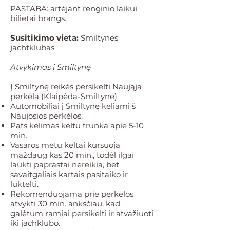
PASTABA: artėjant renginio laikui
bilietai brangs.
Susitikimo vieta:
Smiltynės
jachtklubas
Atvykimas į Smiltynę
Į Smiltynę reikės persikelti Naująja
perkėla (Klaipėda-Smiltynė)
Automobiliai į Smiltynę keliami š
Naujosios perkėlos.
Pats kėlimas keltu trunka apie 5-10
min.
Vasaros metu keltai kursuoja
maždaug kas 20 min., todėl ilgai
laukti paprastai nereikia, bet
savaitgaliais kartais pasitaiko ir
luktelti.
Rekomenduojama prie perkėlos
atvykti 30 min. anksčiau, kad
galėtum ramiai persikelti ir atvažiuoti
iki jachklubo.