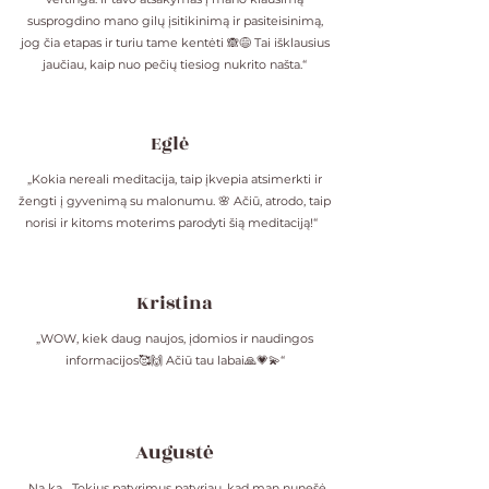
susprogdino mano gilų įsitikinimą ir pasiteisinimą,
jog čia etapas ir turiu tame kentėti 🙈😅 Tai išklausius
jaučiau, kaip nuo pečių tiesiog nukrito našta.“
Eglė
„Kokia nereali meditacija, taip įkvepia atsimerkti ir
žengti į gyvenimą su malonumu. 🌸 Ačiū, atrodo, taip
norisi ir kitoms moterims parodyti šią meditaciją!“
Kristina
„WOW, kiek daug naujos, įdomios ir naudingos
informacijos🥰🙌 Ačiū tau labai🙏💗💫“
Augustė
„Na ką... Tokius patyrimus patyriau, kad man nunešė