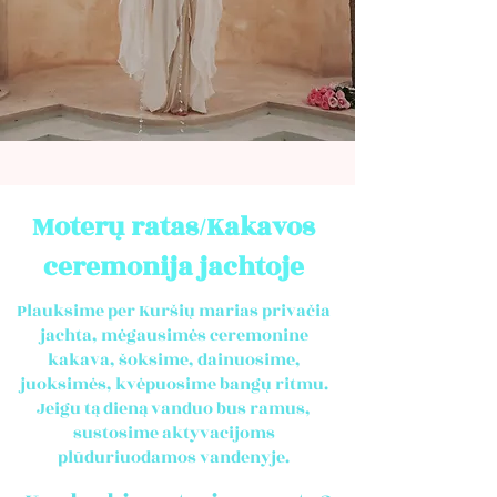
Moterų ratas/Kakavos
ceremonija jachtoje
Plauksime per Kuršių marias privačia
jachta, mėgausimės ceremonine
kakava, šoksime, dainuosime,
juoksimės, kvėpuosime bangų ritmu.
Jeigu tą dieną vanduo bus ramus,
sustosime aktyvacijoms
plūduriuodamos vandenyje.