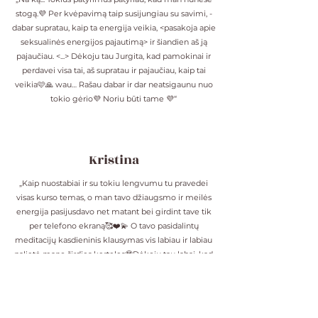
stogą.💜 Per kvėpavimą taip susijungiau su savimi, -
dabar supratau, kaip ta energija veikia, <pasakoja apie
seksualinės energijos pajautimą> ir šiandien aš ją
pajaučiau. <...> Dėkoju tau Jurgita, kad pamokinai ir
perdavei visa tai, aš supratau ir pajaučiau, kaip tai
veikia🩷🙏 wau… Rašau dabar ir dar neatsigaunu nuo
tokio gėrio💜 Noriu būti tame 💜“
Kristina
„Kaip nuostabiai ir su tokiu lengvumu tu pravedei
visas kurso temas, o man tavo džiaugsmo ir meilės
energija pasijusdavo net matant bei girdint tave tik
per telefono ekraną🥰❤️💫 O tavo pasidalintų
meditacijų kasdieninis klausymas vis labiau ir labiau
palietė mano širdies kerteles🥹Dėkoju tau labai, kad
daliniesi savo pavyzdžiu įkvėpdama gyventi, einant
savo širdies tikrųjų norų keliu🙏❤️ “