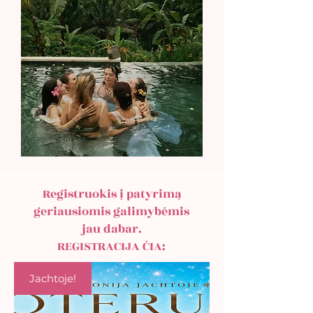
Registruokis į patyrimą
geriausiomis galimybėmis
jau dabar.
REGISTRACIJA ČIA:
Jachtoje!