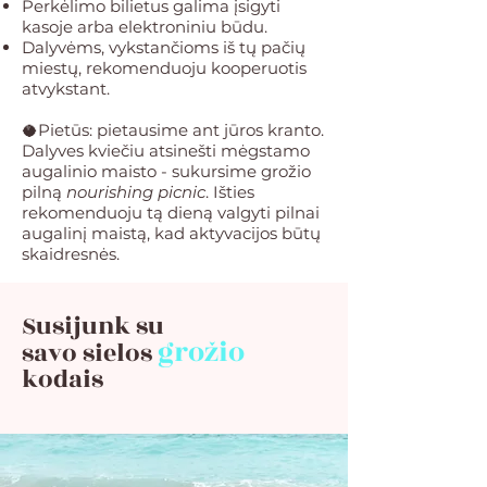
Perkėlimo bilietus galima įsigyti
kasoje arba elektroniniu būdu.
Dalyvėms, vykstančioms iš tų pačių
miestų, rekomenduoju kooperuotis
atvykstant.
🥥Pietūs: pietausime ant jūros kranto.
Dalyves kviečiu atsinešti mėgstamo
augalinio maisto - sukursime grožio
pilną
nourishing picnic
. Išties
rekomenduoju tą dieną valgyti pilnai
augalinį maistą, kad aktyvacijos būtų
skaidresnės.
Susijunk su
grožio
savo
sielos
kodais