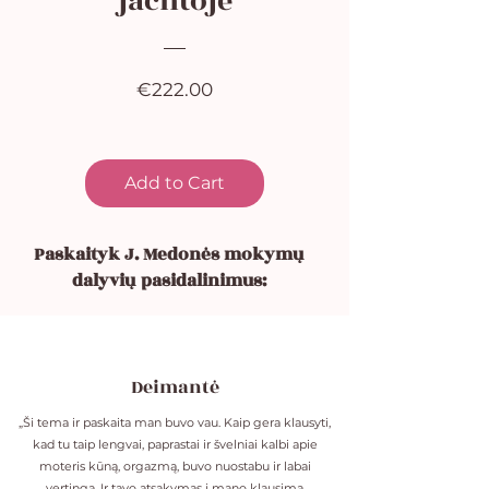
jachtoje
Price
€222.00
Add to Cart
Paskaityk J. Medonės mokymų
dalyvių pasidalinimus:
Deimantė
„Ši tema ir paskaita man buvo vau. Kaip gera klausyti,
kad tu taip lengvai, paprastai ir švelniai kalbi apie
moteris kūną, orgazmą, buvo nuostabu ir labai
vertinga. Ir tavo atsakymas į mano klausimą