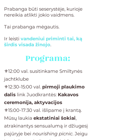
Prabanga būti seserystėje, kurioje
nereikia atlikti jokio vaidmens.
Tai prabanga mėgautis.
Ir leisti
vandeniui priminti tai, ką
širdis visada žinojo
.
Programa:
⚜️12:00 val. susitinkame Smiltynės
jachtklube
⚜️12:30-15:00 val.
pirmoji plaukimo
dalis
link Juodkrantės:
Kakavos
ceremonija, aktyvacijos
⚜️15:00-17:30 val. išlipame į krantą.
Mūsų laukia
ekstatiniai šokiai
,
atrakinantys sensualumą ir džiugesį
pajūryje bei
nourishing picnic
. Jeigu