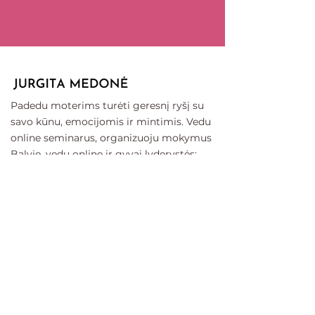
Padedu moterims turėti geresnį ryšį su
savo kūnu, emocijomis ir mintimis. Vedu
online seminarus, organizuoju mokymus
Balyje, v
edu online ir gyvai lyderystės;
sąmoningo kvėpavimo instruktorių
mokymus, konsultacijas, moterų ratus
Lietuvoje, privačius ritualus.
Kontaktai
+370 (662) 15140
info@jurgitamedone.lt