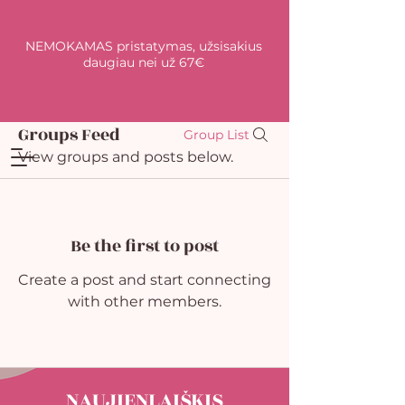
NEMOKAMAS pristatymas, užsisakius
daugiau nei už 67€
Groups Feed
Group List
View groups and posts below.
Be the first to post
Create a post and start connecting
with other members.
NAUJIENLAIŠKIS