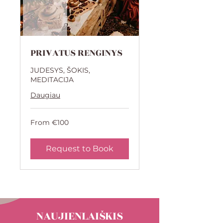
PRIVATUS RENGINYS
JUDESYS, ŠOKIS,
MEDITACIJA
Daugiau
From
From €100
100
euros
Request to Book
NAUJIENLAIŠKIS