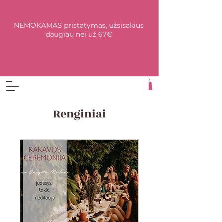
NEMOKAMAS pristatymas, užsisakius
daugiau nei už 67€
Renginiai