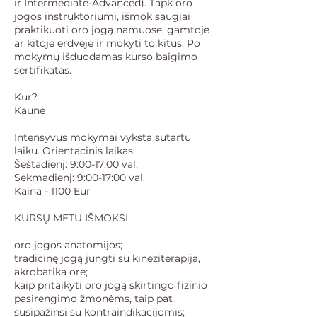
ir Intermediate-Advanced). Tapk oro
jogos instruktoriumi, išmok saugiai
praktikuoti oro jogą namuose, gamtoje
ar kitoje erdvėje ir mokyti to kitus. Po
mokymų išduodamas kurso baigimo
sertifikatas.
Kur?
Kaune
Intensyvūs mokymai vyksta sutartu
laiku. Orientacinis laikas:
Šeštadienį: 9:00-17:00 val.
Sekmadienį: 9:00-17:00 val.
Kaina - 1100 Eur
KURSŲ METU IŠMOKSI:
oro jogos anatomijos;
tradicinę jogą jungti su kineziterapija,
akrobatika ore;
kaip pritaikyti oro jogą skirtingo fizinio
pasirengimo žmonėms, taip pat
susipažinsi su kontraindikacijomis;