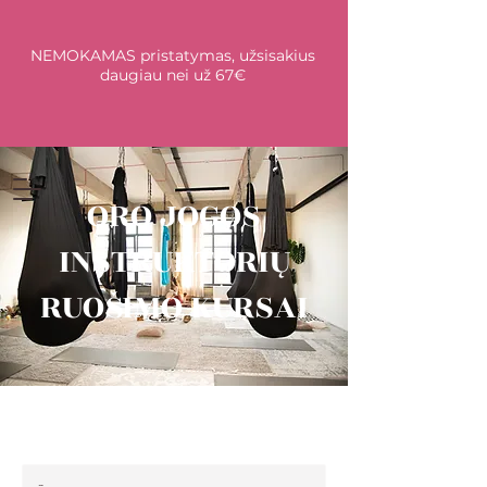
NEMOKAMAS pristatymas, užsisakius
daugiau nei už 67€
ORO JOGOS
INSTRUKTORIŲ
RUOŠIMO KURSAI