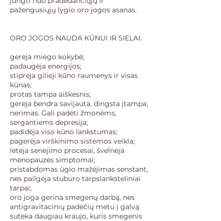
jungti nuo pradedančiųjų ir
pažengusiųjų lygio oro jogos asanas.
ORO JOGOS NAUDA KŪNUI IR SIELAI:
gerėja miego kokybė;
padaugėja energijos;
stiprėja gilieji kūno raumenys ir visas
kūnas;
protas tampa aiškesnis;
gerėja bendra savijauta, dingsta įtampa,
nerimas. Gali padėti žmonėms,
sergantiems depresija;
padidėja viso kūno lankstumas;
pagerėja virškinimo sistemos veikla;
lėtėja senėjimo procesai, švelnėja
menopauzės simptomai;
pristabdomas ūgio mažėjimas senstant,
nes pailgėja stuburo tarpslanksteliniai
tarpai;
oro joga gerina smegenų darbą, nes
antigravitacinių padėčių metu į galvą
suteka daugiau kraujo, kuris smegenis