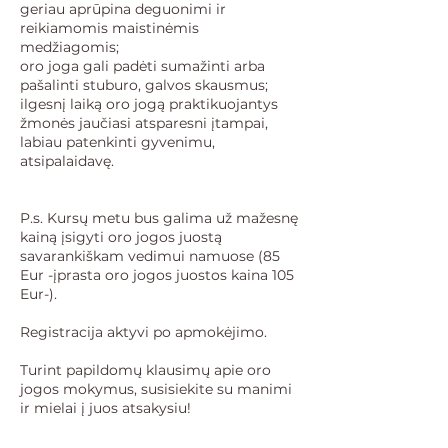
geriau aprūpina deguonimi ir
reikiamomis maistinėmis
medžiagomis;
oro joga gali padėti sumažinti arba
pašalinti stuburo, galvos skausmus;
ilgesnį laiką oro jogą praktikuojantys
žmonės jaučiasi atsparesni įtampai,
labiau patenkinti gyvenimu,
atsipalaidavę.
P.s. Kursų metu bus galima už mažesnę
kainą įsigyti oro jogos juostą
savarankiškam vedimui namuose (85
Eur -įprasta oro jogos juostos kaina 105
Eur-).
Registracija aktyvi po apmokėjimo.
Turint papildomų klausimų apie oro
jogos mokymus, susisiekite su manimi
ir mielai į juos atsakysiu!