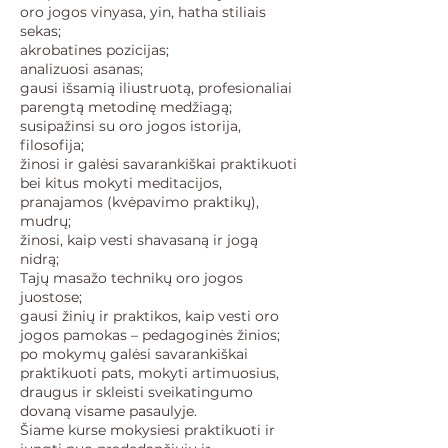
oro jogos vinyasa, yin, hatha stiliais
sekas;
akrobatines pozicijas;
analizuosi asanas;
gausi išsamią iliustruotą, profesionaliai
parengtą metodinę medžiagą;
susipažinsi su oro jogos istorija,
filosofija;
žinosi ir galėsi savarankiškai praktikuoti
bei kitus mokyti meditacijos,
pranajamos (kvėpavimo praktikų),
mudrų;
žinosi, kaip vesti shavasaną ir jogą
nidrą;
Tajų masažo technikų oro jogos
juostose;
gausi žinių ir praktikos, kaip vesti oro
jogos pamokas – pedagoginės žinios;
po mokymų galėsi savarankiškai
praktikuoti pats, mokyti artimuosius,
draugus ir skleisti sveikatingumo
dovaną visame pasaulyje.
Šiame kurse mokysiesi praktikuoti ir